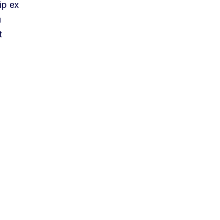
ip ex
u
t