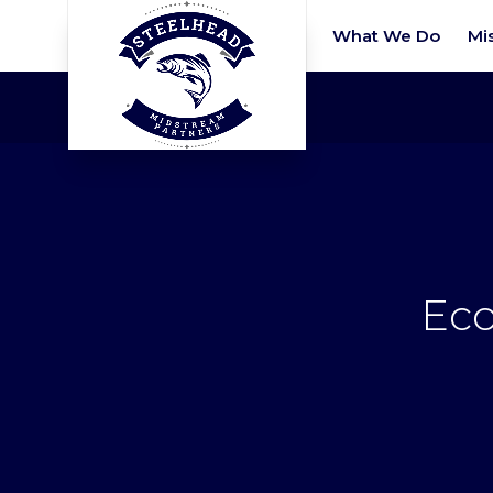
What We Do
Mi
Eco