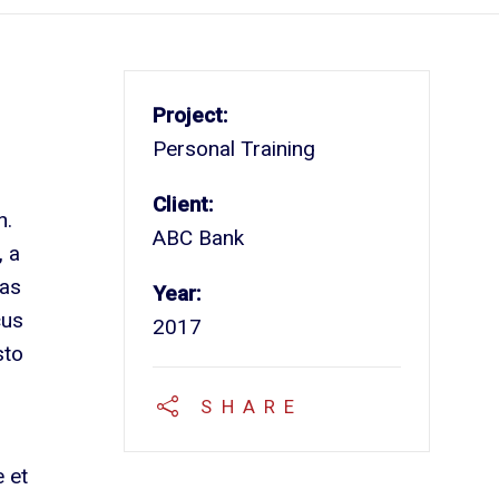
Project:
Personal Training
Client:
n.
ABC Bank
, a
ras
Year:
cus
2017
sto
SHARE
 et